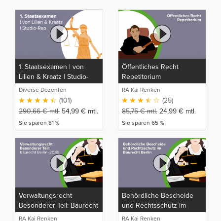
1. Staatsexamen | von
Öffentliches Recht
Lilien & Kraatz | Studio-
Repetitorium
Rep
Diverse Dozenten
RA Kai Renken
(101)
(25)
290,66
€
mtl.
54,99
€
mtl.
85,75
€
mtl.
24,99
€
mtl.
Sie sparen 81 %
Sie sparen 65 %
Verwaltungsrecht
Behördliche Bescheide
Besonderer Teil: Baurecht
und Rechtsschutz im
Berlin (2018)
Baurecht Berlin
RA Kai Renken
RA Kai Renken