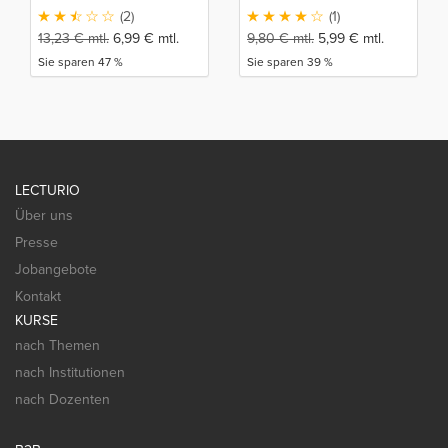
(2)
(1)
13,23
€
mtl.
6,99
€
mtl.
9,80
€
mtl.
5,99
€
mtl.
Sie sparen 47 %
Sie sparen 39 %
LECTURIO
Über uns
Presse
Jobangebote
Kontakt
KURSE
nach Themen
nach Institutionen
nach Dozenten