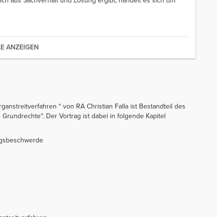
ich aus Sachverhalt und Lösung ergibt, handelt es sich um
LE ANZEIGEN
nstreitverfahren “ von RA Christian Falla ist Bestandteil des
Grundrechte“. Der Vortrag ist dabei in folgende Kapitel
ungsbeschwerde