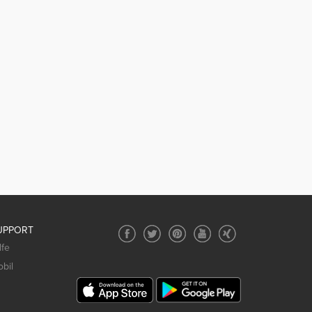
UPPORT
lfe
bil