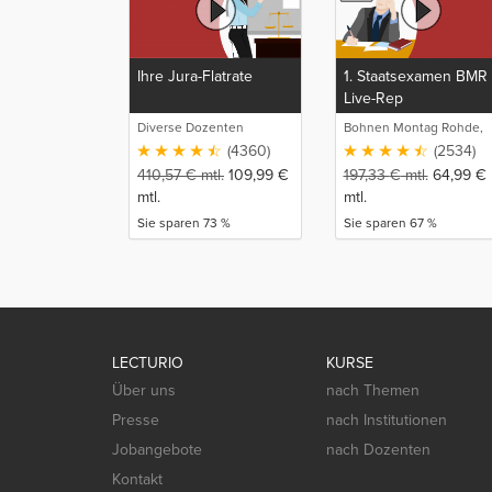
Ihre Jura-Flatrate
1. Staatsexamen BMR
Live-Rep
Diverse Dozenten
Bohnen Montag Rohde,
Juristische
(4360)
(2534)
Intensivlehrgänge
410,57
€
mtl.
109,99
€
197,33
€
mtl.
64,99
€
mtl.
mtl.
Sie sparen 73 %
Sie sparen 67 %
LECTURIO
KURSE
Über uns
nach Themen
Presse
nach Institutionen
Jobangebote
nach Dozenten
Kontakt