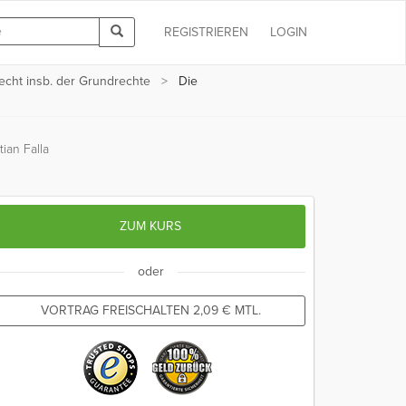
REGISTRIEREN
LOGIN
echt insb. der Grundrechte
Die
ian Falla
ZUM KURS
oder
VORTRAG FREISCHALTEN
2,09
€
MTL.