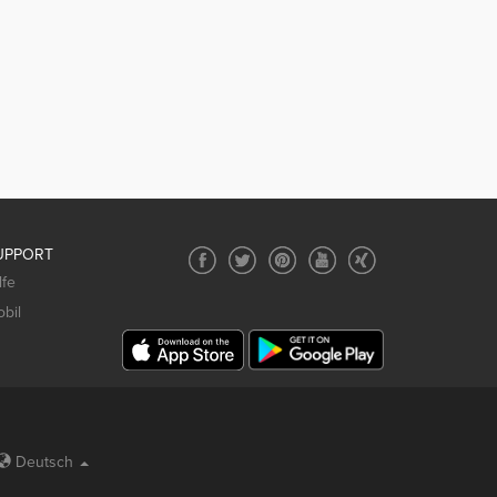
UPPORT
lfe
bil
Deutsch