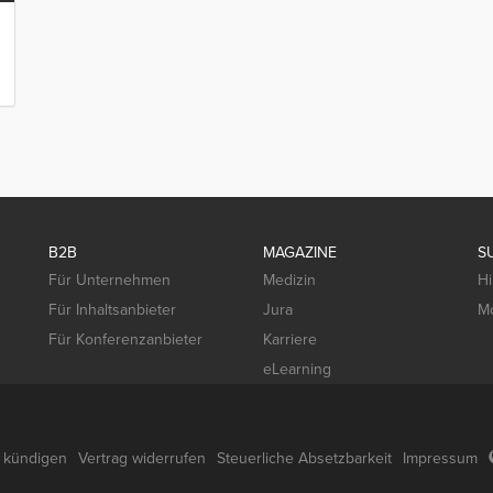
B2B
MAGAZINE
S
Für Unternehmen
Medizin
Hi
Für Inhaltsanbieter
Jura
Mo
Für Konferenzanbieter
Karriere
eLearning
g kündigen
Vertrag widerrufen
Steuerliche Absetzbarkeit
Impressum