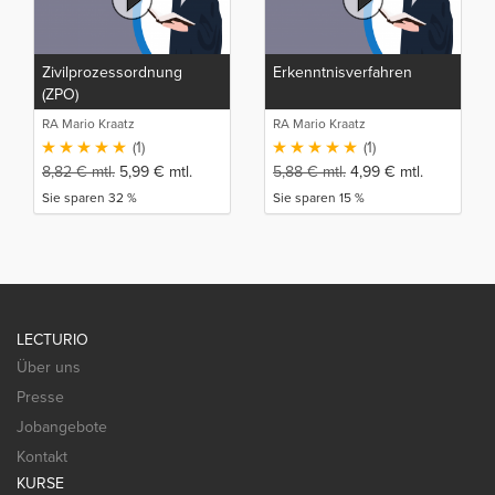
Zivilprozessordnung
Erkenntnisverfahren
(ZPO)
RA Mario Kraatz
RA Mario Kraatz
(1)
(1)
8,82
€
mtl.
5,99
€
mtl.
5,88
€
mtl.
4,99
€
mtl.
Sie sparen 32 %
Sie sparen 15 %
LECTURIO
Über uns
Presse
Jobangebote
Kontakt
KURSE