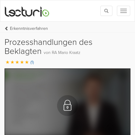
Toggle
Toggl
search
naviga
Erkenntnisverfahren
Prozesshandlungen des
Beklagten
von RA Mario Kraatz
(1)