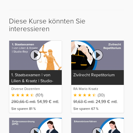
Diese Kurse könnten Sie
interessieren
1. Staatsexamen | von
Zivilrecht Repetitorium
Lilien & Kraatz | Studio-
Rep
Diverse Dozenten
RA Mario Kraatz
(101)
(30)
290,66
€
mtl.
54,99
€
mtl.
91,63
€
mtl.
24,99
€
mtl.
Sie sparen 81 %
Sie sparen 67 %