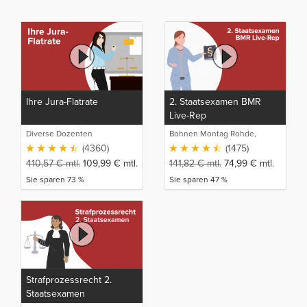
Ihre Jura-Flatrate
2. Staatsexamen BMR
Live-Rep
Diverse Dozenten
Bohnen Montag Rohde,
Juristische Intensivlehrgänge
(4360)
(1475)
410,57
€
mtl.
109,99
€
mtl.
141,82
€
mtl.
74,99
€
mtl.
Sie sparen 73 %
Sie sparen 47 %
Strafprozessrecht 2.
Staatsexamen