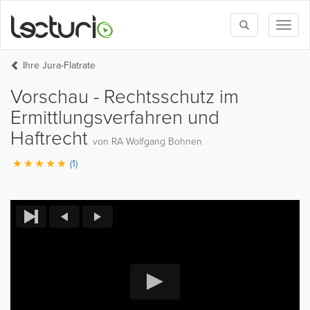
Toggle
Toggl
search
naviga
Ihre Jura-Flatrate
Vorschau - Rechtsschutz im
Ermittlungsverfahren und
Haftrecht
von RA Wolfgang Bohnen
(1)