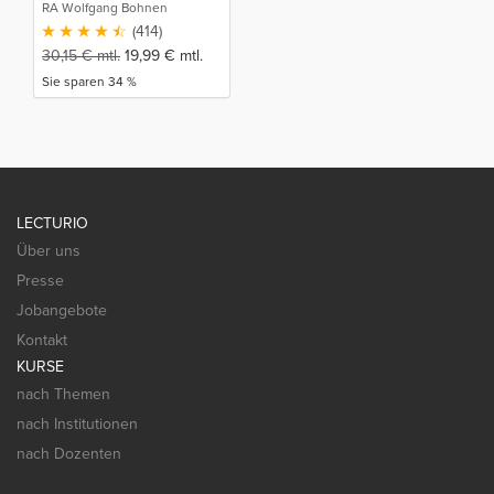
RA Wolfgang Bohnen
(414)
30,15
€
mtl.
19,99
€
mtl.
Sie sparen 34 %
LECTURIO
Über uns
Presse
Jobangebote
Kontakt
KURSE
nach Themen
nach Institutionen
nach Dozenten