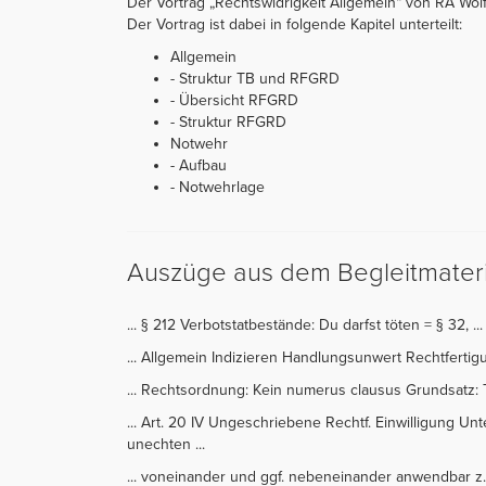
Der Vortrag „Rechtswidrigkeit Allgemein“ von RA Wolf
Der Vortrag ist dabei in folgende Kapitel unterteilt:
Allgemein
- Struktur TB und RFGRD
- Übersicht RFGRD
- Struktur RFGRD
Notwehr
- Aufbau
- Notwehrlage
Auszüge aus dem Begleitmateri
... § 212 Verbotstatbestände: Du darfst töten = § 32, ...
... Allgemein Indizieren Handlungsunwert Rechtfertigu
... Rechtsordnung: Kein numerus clausus Grundsatz: Tb
... Art. 20 IV Ungeschriebene Rechtf. Einwilligung Unte
unechten ...
... voneinander und ggf. nebeneinander anwendbar z.