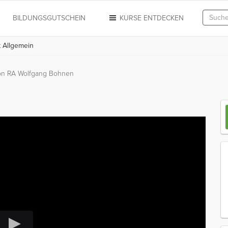
N
BILDUNGSGUTSCHEIN
KURSE ENTDECKEN
t Allgemein
on RA Wolfgang Bohnen