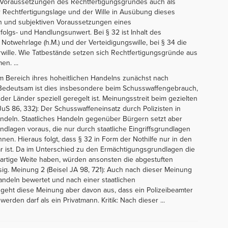
en Voraussetzungen des Rechtfertigungsgrundes auch als
r Rechtfertigungslage und der Wille in Ausübung dieses
ven und subjektiven Voraussetzungen eines
folgs- und Handlungsunwert. Bei § 32 ist Inhalt des
Notwehrlage (h.M.) und der Verteidigungswille, bei § 34 die
ille. Wie Tatbestände setzen sich Rechtfertigungsgründe aus
n. ...
st im Bereich ihres hoheitlichen Handelns zunächst nach
. Bedeutsam ist dies insbesondere beim Schusswaffengebrauch,
er Länder speziell geregelt ist. Meinungsstreit beim gezielten
S 86, 332): Der Schusswaffeneinsatz durch Polizisten in
andeln. Staatliches Handeln gegenüber Bürgern setzt aber
lagen voraus, die nur durch staatliche Eingriffsgrundlagen
en. Hieraus folgt, dass § 32 in Form der Nothilfe nur in den
ist. Da im Unterschied zu den Ermächtigungsgrundlagen die
artige Weite haben, würden ansonsten die abgestuften
ig. Meinung 2 (Beisel JA 98, 721): Auch nach dieser Meinung
andeln bewertet und nach einer staatlichen
d geht diese Meinung aber davon aus, dass ein Polizeibeamter
werden darf als ein Privatmann. Kritik: Nach dieser ...