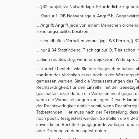
... §32 subjektive Notwehrlage. Erforderliche + gebot
... Klausur 1. OB Notwehrlage a. Angriff b. Gegenwärtigk
... Angriff: Angriff, jede von einem Menschen drohend
Handlungsqualität besitzen, ...
... schuldhaftes Verhalten voraus (vgl. S/S-Perron, § 32
... nur § 34 Stattfindend. T schlägt auf O. T ist schon
... dann rechtswidrig, wenn er objektiv im Widerspru
... Unrecht besteht, wie Sie bereits gesehen haben, 
sondern das Verhalten muss noch in der Wertungse
gemessen werden. Sind die Voraussetzungen des Tatbes
Rechtswidrigkeit. Für den Einzelfall hat der Gesetz
geschaffen, nach denen ein Verhalten nicht gegen die
wenn die Voraussetzungen vorliegen. Diese Erlaubnis
der Rechtswidrigkeit entfällt somit, wenn Rechtfert
Tatbeständen. Hier muss nach der Feststellung, dass
noch positiv festgestellt werden. So stellen die § 240
soweit keine Rechtfertigungsgründe vorliegen und z
oder Drohung zu dem angestrebten ...