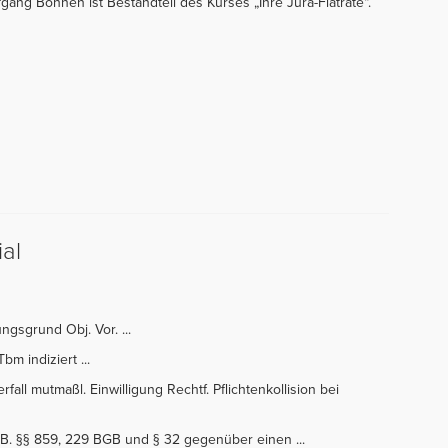
gang Bohnen ist Bestandteil des Kurses „Ihre Jura-Flatrate“.
al
ngsgrund Obj. Vor. ...
m indiziert ...
rfall mutmaßl. Einwilligung Rechtf. Pflichtenkollision bei
B. §§ 859, 229 BGB und § 32 gegenüber einen ...