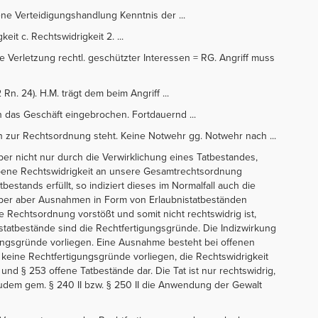
ene Verteidigungshandlung Kenntnis der ...
eit c. Rechtswidrigkeit 2. ...
e Verletzung rechtl. geschützter Interessen = RG. Angriff muss
 Rn. 24). H.M. trägt dem beim Angriff ...
 in das Geschäft eingebrochen. Fortdauernd ...
ch zur Rechtsordnung steht. Keine Notwehr gg. Notwehr nach ...
aber nicht nur durch die Verwirklichung eines Tatbestandes,
bene Rechtswidrigkeit an unsere Gesamtrechtsordnung
tands erfüllt, so indiziert dieses im Normalfall auch die
geber aber Ausnahmen in Form von Erlaubnistatbeständen
 Rechtsordnung vorstößt und somit nicht rechtswidrig ist,
tatbestände sind die Rechtfertigungsgründe. Die Indizwirkung
igungsgründe vorliegen. Eine Ausnahme besteht bei offenen
 keine Rechtfertigungsgründe vorliegen, die Rechtswidrigkeit
 und § 253 offene Tatbestände dar. Die Tat ist nur rechtswidrig,
udem gem. § 240 II bzw. § 250 II die Anwendung der Gewalt