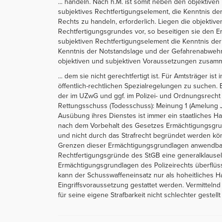
... handeln. Nach h.M. ist somit neben den objektiv
subjektives Rechtfertigungselement, die Kenntnis de
Rechts zu handeln, erforderlich. Liegen die objekti
Rechtfertigungsgrundes vor, so beseitigen sie den Er
subjektiven Rechtfertigungselement die Kenntnis der 
Kenntnis der Notstandslage und der Gefahrenabwehrw
objektiven und subjektiven Voraussetzungen zusamme
... dem sie nicht gerechtfertigt ist. Für Amtsträger i
öffentlich-rechtlichen Spezialregelungen zu suchen
der im UZwG und ggf. im Polizei- und Ordnungsrecht d
Rettungsschuss (Todesschuss): Meinung 1 (Amelung Ju
Ausübung ihres Dienstes ist immer ein staatliches H
nach dem Vorbehalt des Gesetzes Ermächtigungsgrund
und nicht durch das Strafrecht begründet werden könn
Grenzen dieser Ermächtigungsgrundlagen anwendbar 
Rechtfertigungsgründe des StGB eine generalklausel
Ermächtigungsgrundlagen des Polizeirechts überflüss
kann der Schusswaffeneinsatz nur als hoheitliches H
Eingriffsvoraussetzung gestattet werden. Vermitteln
für seine eigene Strafbarkeit nicht schlechter gestellt 