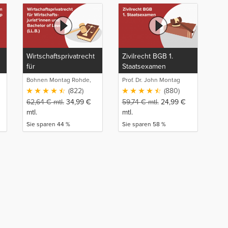
Wirtschaftsprivatrecht
Zivilrecht BGB 1.
für
Staatsexamen
Wirtschaftsjurist*innen
Bohnen Montag Rohde,
Prof. Dr. John Montag
und Bachelor of Laws
Juristische
(822)
(880)
(LL.B.)
Intensivlehrgänge
62,64
€
mtl.
34,99
€
59,74
€
mtl.
24,99
€
mtl.
mtl.
Sie sparen 44 %
Sie sparen 58 %