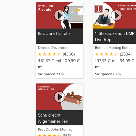
Ihre Jura-Flatrate
1. Staatsexamen BMR
Live-Rep
Diverse Dozenten
Bohnen Montag Rohde,
Juristische
(4360)
(2534)
Intensivlehrgänge
410,57
€
mtl.
109,99
€
197,33
€
mtl.
64,99
€
mtl.
mtl.
Sie sparen 73 %
Sie sparen 67 %
Schuldrecht
Allgemeiner Teil
Prof. Dr. John Montag
(163)