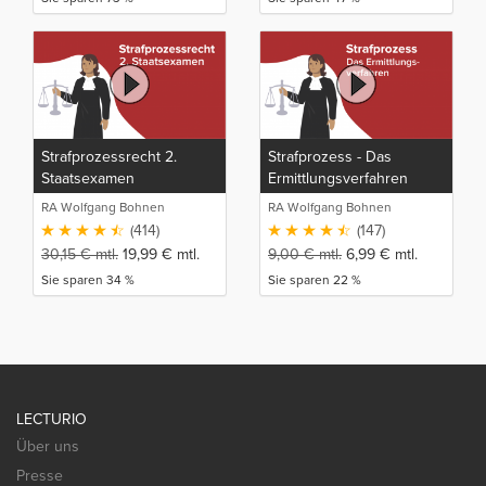
Strafprozessrecht 2.
Strafprozess - Das
Staatsexamen
Ermittlungsverfahren
RA Wolfgang Bohnen
RA Wolfgang Bohnen
(414)
(147)
30,15
€
mtl.
19,99
€
mtl.
9,00
€
mtl.
6,99
€
mtl.
Sie sparen 34 %
Sie sparen 22 %
LECTURIO
Über uns
Presse