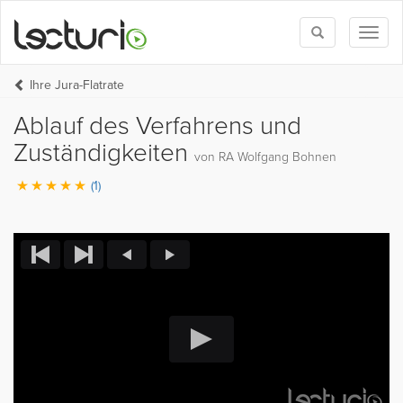
Toggle
Toggl
search
naviga
Ihre Jura-Flatrate
Ablauf des Verfahrens und
Zuständigkeiten
von RA Wolfgang Bohnen
(1)