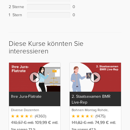
2 Sterne
0
1 Stern
0
Diese Kurse könnten Sie
interessieren
Ihre Jura-Flatrate
2. Staatsexamen BMR
Live-Rep
Diverse Dozenten
Bohnen Montag Rohde,
Juristische Intensivlehrgänge
(4360)
(1475)
410,57
€
mtl.
109,99
€
mtl.
141,82
€
mtl.
74,99
€
mtl.
Sie sparen 73 %
Sie sparen 47 %