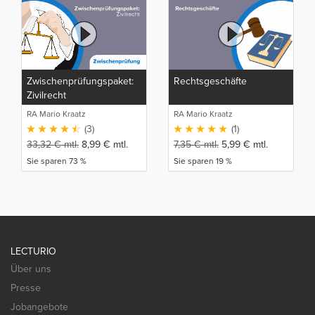
Zwischenprüfungspaket:
Rechtsgeschäfte
Zivilrecht
RA Mario Kraatz
RA Mario Kraatz
(3)
(1)
33,32
€
mtl.
8,99
€
mtl.
7,35
€
mtl.
5,99
€
mtl.
Sie sparen 73 %
Sie sparen 19 %
LECTURIO
Über uns
Presse
Jobangebote