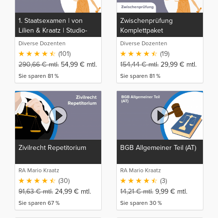
1. Staatsexamen | von
Zwischenprüfung
Lilien & Kraatz | Studio-
Komplettpaket
Rep
Diverse Dozenten
Diverse Dozenten
(101)
(19)
290,66
€
mtl.
54,99
€
mtl.
154,44
€
mtl.
29,99
€
mtl.
Sie sparen 81 %
Sie sparen 81 %
Zivilrecht Repetitorium
BGB Allgemeiner Teil (AT)
RA Mario Kraatz
RA Mario Kraatz
(30)
(3)
91,63
€
mtl.
24,99
€
mtl.
14,21
€
mtl.
9,99
€
mtl.
Sie sparen 67 %
Sie sparen 30 %