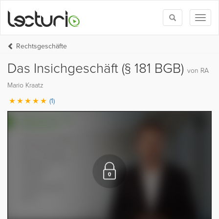
Toggle
Toggl
search
naviga
Rechtsgeschäfte
Das Insichgeschäft (§ 181 BGB)
von RA
Mario Kraatz
(1)