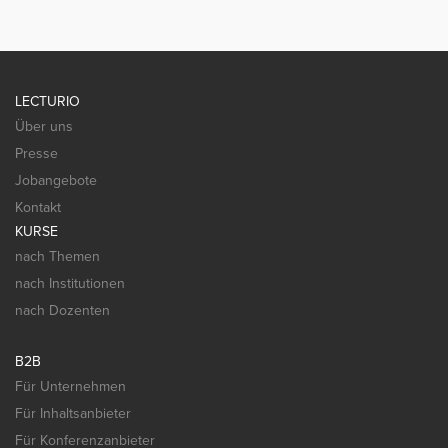
LECTURIO
Über uns
Presse
Jobangebote
Kontakt
KURSE
nach Themen
nach Institutionen
nach Dozenten
B2B
Für Unternehmen
Für Inhaltsanbieter
Für Konferenzanbieter