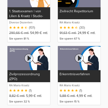
1. Staatsexamen | von
Zivilrecht Repetitorium
Lilien & Kraatz | Studio-
Rep
Diverse Dozenten
RA Mario Kraatz
(101)
(30)
290,66
€
mtl.
54,99
€
mtl.
91,63
€
mtl.
24,99
€
mtl.
Sie sparen 81 %
Sie sparen 67 %
Zivilprozessordnung
Erkenntnisverfahren
(ZPO)
RA Mario Kraatz
RA Mario Kraatz
(1)
(1)
8,82
€
mtl.
5,99
€
mtl.
5,88
€
mtl.
4,99
€
mtl.
Sie sparen 32 %
Sie sparen 15 %