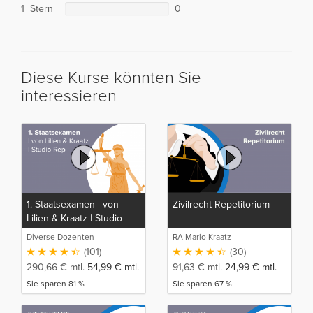
1 Stern
0
Diese Kurse könnten Sie
interessieren
1. Staatsexamen | von
Zivilrecht Repetitorium
Lilien & Kraatz | Studio-
Rep
Diverse Dozenten
RA Mario Kraatz
(101)
(30)
290,66
€
mtl.
54,99
€
mtl.
91,63
€
mtl.
24,99
€
mtl.
Sie sparen 81 %
Sie sparen 67 %