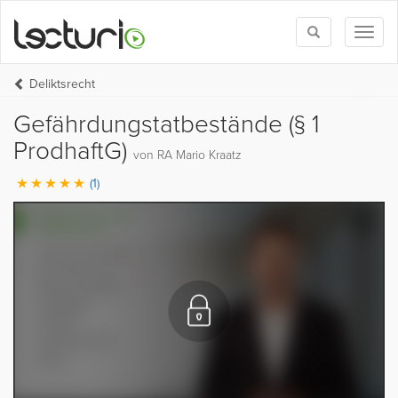
Toggle
Toggl
search
naviga
Deliktsrecht
Gefährdungstatbestände (§ 1
ProdhaftG)
von RA Mario Kraatz
(1)