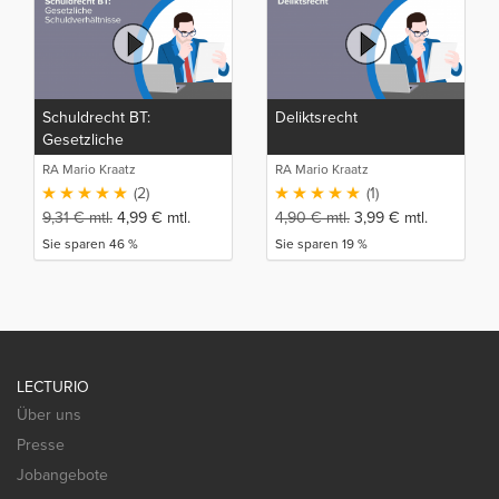
Schuldrecht BT:
Deliktsrecht
Gesetzliche
Schuldverhältnisse
RA Mario Kraatz
RA Mario Kraatz
(2)
(1)
9,31
€
mtl.
4,99
€
mtl.
4,90
€
mtl.
3,99
€
mtl.
Sie sparen 46 %
Sie sparen 19 %
LECTURIO
Über uns
Presse
Jobangebote