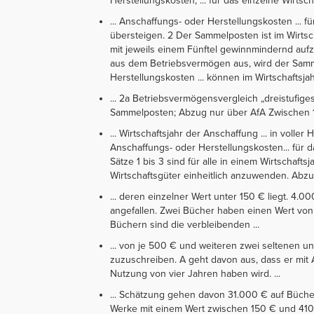
Herstellungskosten, ... für das einzelne Wirtsch
... Anschaffungs- oder Herstellungskosten ... f
übersteigen. 2 Der Sammelposten ist im Wirtsc
mit jeweils einem Fünftel gewinnmindernd aufz
aus dem Betriebsvermögen aus, wird der Samm
Herstellungskosten ... können im Wirtschaftsjah
... 2a Betriebsvermögensvergleich „dreistufige
Sammelposten; Abzug nur über AfA Zwischen 1
... Wirtschaftsjahr der Anschaffung ... in vol
Anschaffungs- oder Herstellungskosten... für d
Sätze 1 bis 3 sind für alle in einem Wirtschaft
Wirtschaftsgüter einheitlich anzuwenden. Abzug
... deren einzelner Wert unter 150 € liegt. 4.
angefallen. Zwei Bücher haben einen Wert vo
Büchern sind die verbleibenden ...
... von je 500 € und weiteren zwei seltenen 
zuzuschreiben. A geht davon aus, dass er mi
Nutzung von vier Jahren haben wird. ...
... Schätzung gehen davon 31.000 € auf Bücher,
Werke mit einem Wert zwischen 150 € und 410