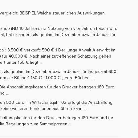
vergleich: BEISPIEL Welche steuerlichen Auswirkungen
Bände (ND 10 Jahre) eine Nutzung von vier Jahren haben wird.
hat, hat er anders als geplant im Dezember bzw im Januar für
 da“: 3.500 € verkauft: 500 € 1 Der junge Anwalt A erwirbt im
 B für 40.000 €. Nach einer zutreffenden Schätzung gehen
t unter 150 € liegt ...
nders als geplant im Dezember bzw im Januar für insgesamt 600
normale Bücher“ 150 € - 1.000 € „teure Bücher“ ...
r. Die Anschaffungskosten für den Drucker betragen 180 Euro
d ...
en 500 Euro. Im Wirtschaftsjahr 02 erfolgt die Anschaffung
eine weiteren Funktionen ausführen kann ...
schaffungskosten für den Drucker betragen 180 Euro und für
 die Regelungen zum Sammelposten ...