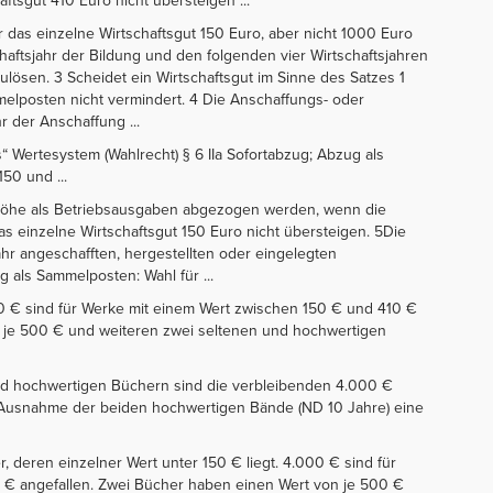
aftsgut 410 Euro nicht übersteigen ...
ür das einzelne Wirtschaftsgut 150 Euro, aber nicht 1000 Euro
haftsjahr der Bildung und den folgenden vier Wirtschaftsjahren
ulösen. 3 Scheidet ein Wirtschaftsgut im Sinne des Satzes 1
elposten nicht vermindert. 4 Die Anschaffungs- oder
r der Anschaffung ...
s“ Wertesystem (Wahlrecht) § 6 IIa Sofortabzug; Abzug als
50 und ...
ler Höhe als Betriebsausgaben abgezogen werden, wenn die
as einzelne Wirtschaftsgut 150 Euro nicht übersteigen. 5Die
sjahr angeschafften, hergestellten oder eingelegten
 als Sammelposten: Wahl für ...
000 € sind für Werke mit einem Wert zwischen 150 € und 410 €
n je 500 € und weiteren zwei seltenen und hochwertigen
und hochwertigen Büchern sind die verbleibenden 4.000 €
t Ausnahme der beiden hochwertigen Bände (ND 10 Jahre) eine
 deren einzelner Wert unter 150 € liegt. 4.000 € sind für
 € angefallen. Zwei Bücher haben einen Wert von je 500 €