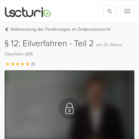
Toggle
Toggl
search
naviga
Vollstreckung der Forderungen im Zivilprozessrecht
§ 12: Eilverfahren - Teil 2
von Dr. Rainer
Oberheim (WR)
(1)