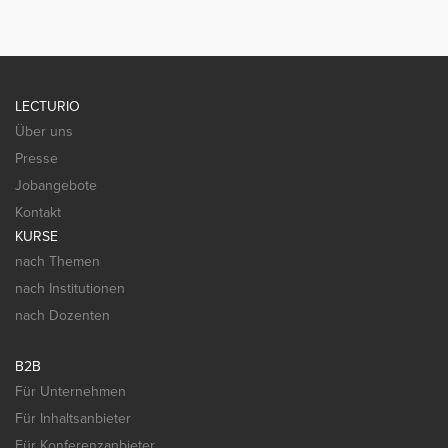
LECTURIO
Über uns
Presse
Jobangebote
Kontakt
KURSE
nach Themen
nach Institutionen
nach Dozenten
B2B
Für Unternehmen
Für Inhaltsanbieter
Für Konferenzanbieter