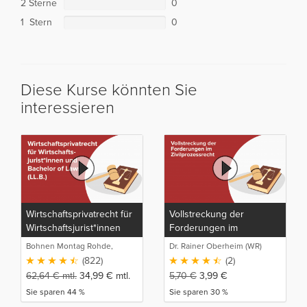
2 Sterne
0
1 Stern
0
Diese Kurse könnten Sie
interessieren
Wirtschaftsprivatrecht für
Vollstreckung der
Wirtschaftsjurist*innen
Forderungen im
und Bachelor of Laws
Zivilprozessrecht
Bohnen Montag Rohde,
Dr. Rainer Oberheim (WR)
(LL.B.)
Juristische Intensivlehrgänge
(822)
(2)
62,64
€
mtl.
34,99
€
mtl.
5,70
€
3,99
€
Sie sparen 44 %
Sie sparen 30 %