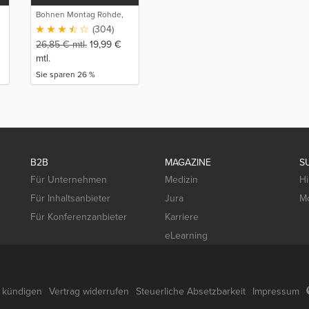
Bohnen Montag Rohde,
Juristische
(304)
Intensivlehrgänge
26,85
€
mtl.
19,99
€
mtl.
Sie sparen 26 %
B2B
MAGAZINE
S
Für Unternehmen
Medizin
Hi
Für Inhaltsanbieter
Jura
Mo
Für Konferenzanbieter
Karriere
eLearning
g kündigen
Vertrag widerrufen
Steuerliche Absetzbarkeit
Impressum