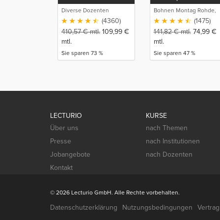
Diverse Dozenten
Bohnen Montag Rohde,
Juristische
(4360)
(1475)
Intensivlehrgänge
410,57
€
mtl.
109,99
€
141,82
€
mtl.
74,99
€
mtl.
mtl.
Sie sparen 73 %
Sie sparen 47 %
LECTURIO
KURSE
Über uns
nach Themen
Presse
nach Institutionen
Jobangebote
nach Dozenten
Kontakt
© 2026 Lecturio GmbH. Alle Rechte vorbehalten.
Datenschutzerklärung
Nutzungsbedingungen
Vertra