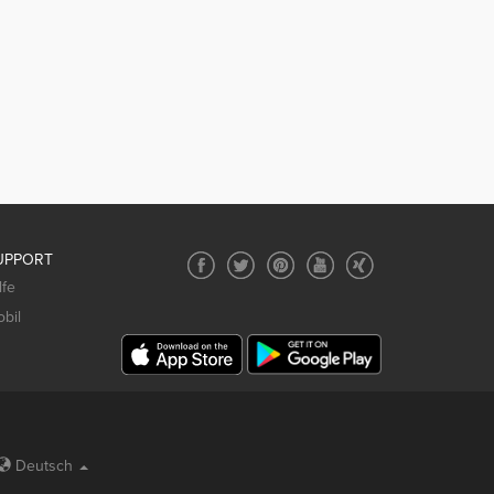
UPPORT
lfe
bil
Deutsch