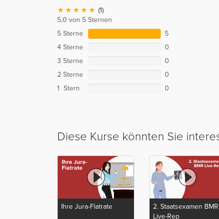
(1)
5,0 von 5 Sternen
5 Sterne
5
4 Sterne
0
3 Sterne
0
2 Sterne
0
1 Stern
0
Diese Kurse könnten Sie intere
Ihre Jura-Flatrate
2. Staatsexamen BMR
Live-Rep