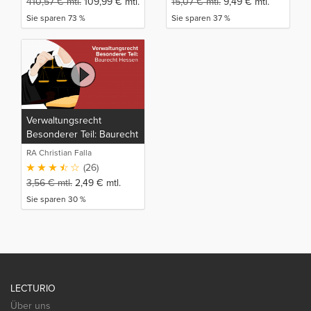
410,57
€
mtl.
109,99
€
mtl.
15,07
€
mtl.
9,49
€
mtl.
Sie sparen 73 %
Sie sparen 37 %
Verwaltungsrecht
Besonderer Teil: Baurecht
Hessen
RA Christian Falla
(26)
3,56
€
mtl.
2,49
€
mtl.
Sie sparen 30 %
LECTURIO
Über uns