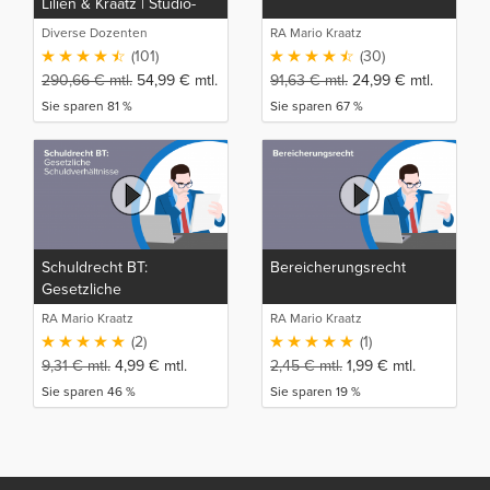
Lilien & Kraatz | Studio-
Rep
Diverse Dozenten
RA Mario Kraatz
(101)
(30)
290,66
€
mtl.
54,99
€
mtl.
91,63
€
mtl.
24,99
€
mtl.
Sie sparen 81 %
Sie sparen 67 %
Schuldrecht BT:
Bereicherungsrecht
Gesetzliche
Schuldverhältnisse
RA Mario Kraatz
RA Mario Kraatz
(2)
(1)
9,31
€
mtl.
4,99
€
mtl.
2,45
€
mtl.
1,99
€
mtl.
Sie sparen 46 %
Sie sparen 19 %