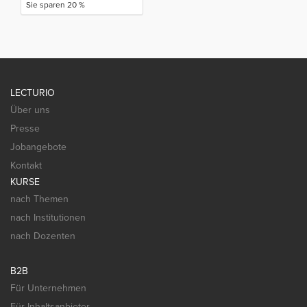
Sie sparen 20 %
LECTURIO
Über uns
Presse
Jobangebote
Kontakt
KURSE
nach Themen
nach Institutionen
nach Dozenten
B2B
Für Unternehmen
Für Inhaltsanbieter