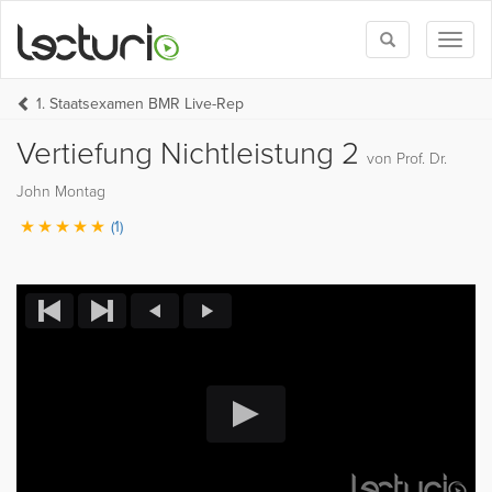
Toggle
Toggl
search
naviga
1. Staatsexamen BMR Live-Rep
Vertiefung Nichtleistung 2
von Prof. Dr.
John Montag
(1)