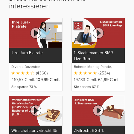
interessieren
Ihre Jura-Flatrate
1. Staatsexamen BMR
Live-Rep
Diverse Dozenten
Bohnen Montag Rohde,
Juristische Intensivlehrgänge
(4360)
(2534)
410,57
€
mtl.
109,99
€
mtl.
197,33
€
mtl.
64,99
€
mtl.
Sie sparen 73 %
Sie sparen 67 %
Wirtschaftsprivatrecht für
Zivilrecht BGB 1.