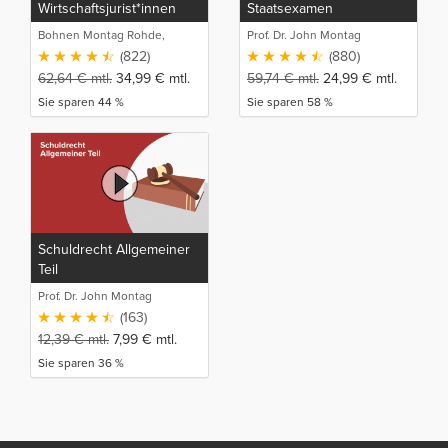
Wirtschaftsjurist*innen
Staatsexamen
und Bachelor of Laws
Bohnen Montag Rohde,
Prof. Dr. John Montag
(LL.B.)
Juristische Intensivlehrgänge
(822)
(880)
62,64
€
mtl.
34,99
€
mtl.
59,74
€
mtl.
24,99
€
mtl.
Sie sparen 44 %
Sie sparen 58 %
Schuldrecht Allgemeiner
Teil
Prof. Dr. John Montag
(163)
12,39
€
mtl.
7,99
€
mtl.
Sie sparen 36 %