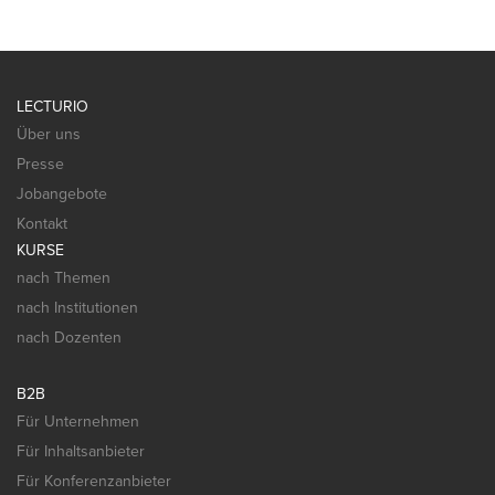
LECTURIO
Über uns
Presse
Jobangebote
Kontakt
KURSE
nach Themen
nach Institutionen
nach Dozenten
B2B
Für Unternehmen
Für Inhaltsanbieter
Für Konferenzanbieter