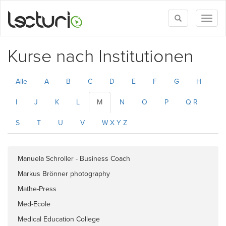
Toggle
Toggl
search
naviga
Kurse nach Institutionen
Alle
A
B
C
D
E
F
G
H
I
J
K
L
M
N
O
P
Q R
S
T
U
V
W X Y Z
Manuela Schroller - Business Coach
Markus Brönner photography
Mathe-Press
Med-Ecole
Medical Education College