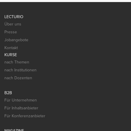
LECTURIO
Über uns
Presse
Jobangebote
Kontakt
KURSE
nach Themen
nach Institutionen
nach Dozenten
B2B
Für Unternehmen
Für Inhaltsanbieter
Für Konferenzanbieter
MAGAZINE