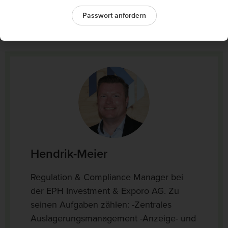
Passwort anfordern
Ihr Host
Hendrik-Meier
Regulation & Compliance Manager bei
der EPH Investment & Exporo AG. Zu
seinen Aufgaben zählen: -Zentrales
Auslagerungsmanagement -Anzeige- und