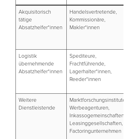
Akquisitorisch
Handelsvertretende,
Ge
tätige
Kommissionäre,
ve
Absatzhelfer*innen
Makler*innen
Na
Un
Ve
Logistik
Spediteure,
Tr
übernehmende
Frachtführende,
La
Absatzhelfer*innen
Lagerhalter*innen,
Üb
Reeder*innen
ge
Di
Weitere
Marktforschungsinstitute,
Un
Dienstleistende
Werbeagenturen,
Fu
Inkassogemeinschaften,
Be
Leasinggesellschaften,
Ma
Factoringunternehmen
Fi
Ri