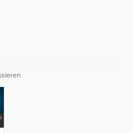
ssieren
0