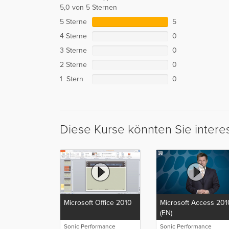
5,0 von 5 Sternen
5 Sterne
5
4 Sterne
0
3 Sterne
0
2 Sterne
0
1 Stern
0
Diese Kurse könnten Sie intere
Microsoft Office 2010
Microsoft Access 201
(EN)
Sonic Performance
Sonic Performance