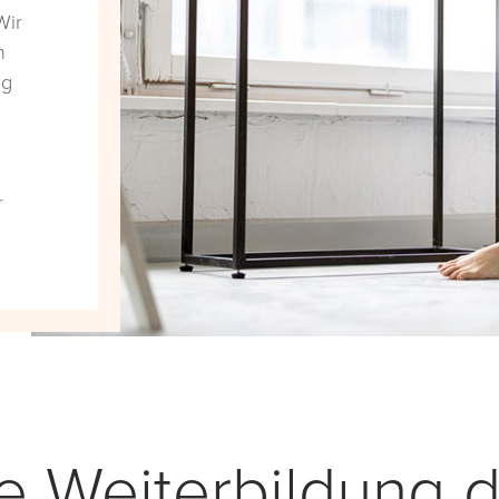
Wir
n
ng
r
ie Weiterbildung 