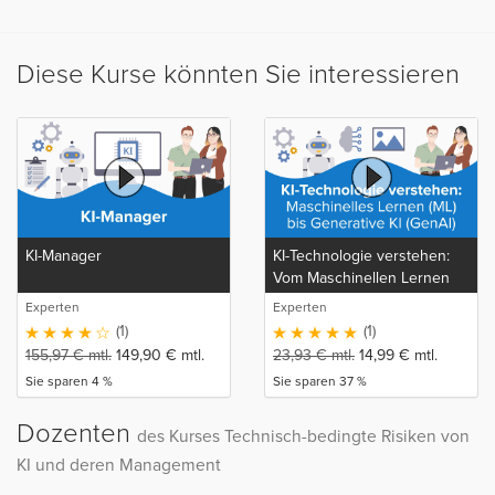
Diese Kurse könnten Sie interessieren
KI-Manager
KI-Technologie verstehen:
Vom Maschinellen Lernen
(ML) bis zur Generativen KI
Experten
Experten
(GenAI)
(1)
(1)
155,97
€
mtl.
149,90
€
mtl.
23,93
€
mtl.
14,99
€
mtl.
Sie sparen 4 %
Sie sparen 37 %
Dozenten
des Kurses Technisch-bedingte Risiken von
KI und deren Management