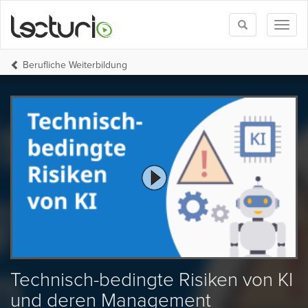
Toggle
Toggl
search
naviga
Berufliche Weiterbildung
Technisch-bedingte Risiken von KI
und deren Management