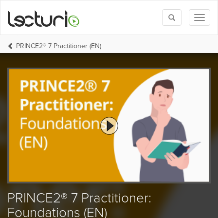
Toggle
Toggl
search
naviga
PRINCE2® 7 Practitioner (EN)
PRINCE2® 7 Practitioner:
Foundations (EN)