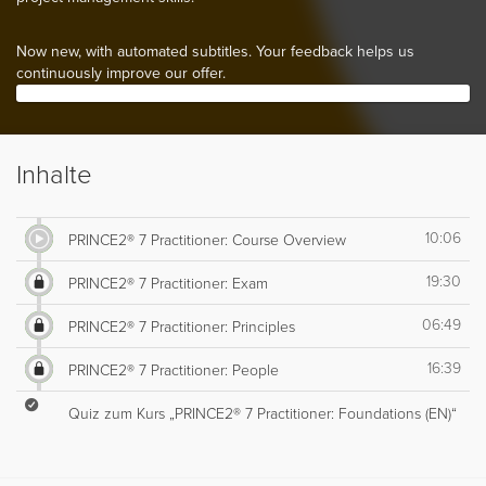
Now new, with automated subtitles. Your feedback helps us
continuously improve our offer.
Inhalte
10:06
PRINCE2® 7 Practitioner: Course Overview
19:30
PRINCE2® 7 Practitioner: Exam
06:49
PRINCE2® 7 Practitioner: Principles
16:39
PRINCE2® 7 Practitioner: People
Quiz zum Kurs „PRINCE2® 7 Practitioner: Foundations (EN)“